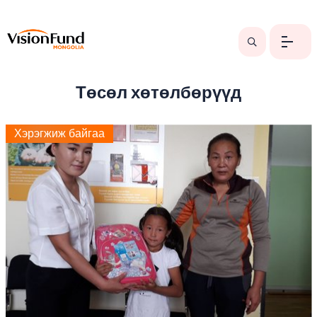
Төсөл хөтөлбөрүүд
Хэрэгжиж байгаа