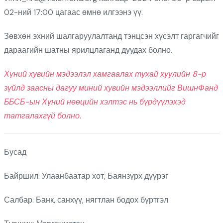
02-ний 17:00 цагаас өмнө илгээнэ үү.
Зөвхөн эхний шалгаруулалтанд тэнцсэн хүсэлт гаргагчийг
дараагийн шатны ярилцлаганд дуудах болно.
Х
үний хувийн мэдээлэл хамгаалах тухай хуулийн 8-р
зүйлд заасны дагуу миний хувийн мэдээллийг ВишнФанд
ББСБ-ын Хүний нөөцийн хэлтэс нь бүрдүүлэхэд
татгалахгүй болно.
Бусад
Байршил: Улаанбаатар хот, Баянзүрх дүүрэг
Салбар: Банк, санхүү, нягтлан бодох бүртгэл