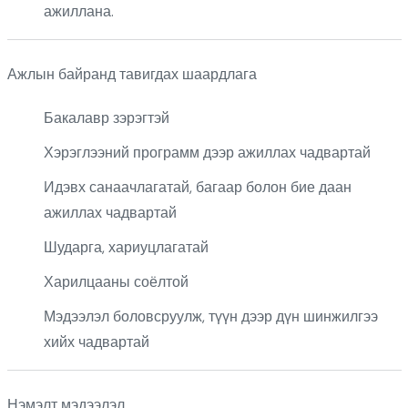
ажиллана.
Ажлын байранд тавигдах шаардлага
Бакалавр зэрэгтэй
Хэрэглээний программ дээр ажиллах чадвартай
Идэвх санаачлагатай, багаар болон бие даан
ажиллах чадвартай
Шударга, хариуцлагатай
Харилцааны соёлтой
Мэдээлэл боловсруулж, түүн дээр дүн шинжилгээ
хийх чадвартай
Нэмэлт мэдээлэл