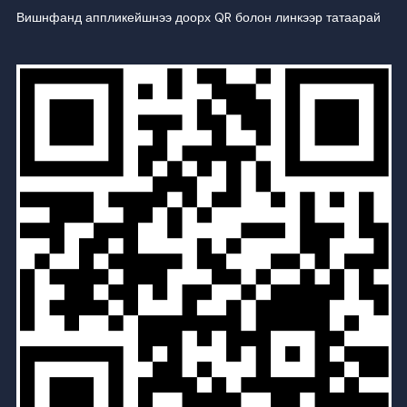
Вишнфанд аппликейшнээ доорх QR болон линкээр татаарай