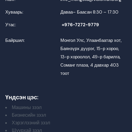
Хуваарь:
Даваа– Баасан 8:30 – 17:30
Утас:
+976-7272-9779
Байршил:
Монгол Улс, Улаанбаатар хот,
Баянзүрх дүүрэг, 15-р хороо,
13-р хороолол, 49-р барилга,
Соманг плаза, 4 давхар 403
тоот
Үндсэн цэс:
Машины зээл
Бизнесийн зээл
Хэрэглээний зээл
Шуурхай зээл