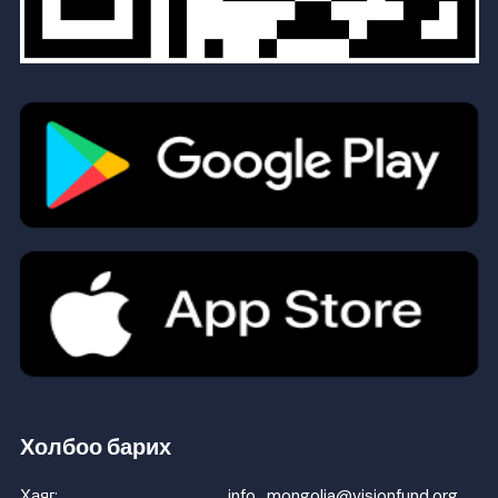
Холбоо барих
Хаяг:
info_mongolia@visionfund.org