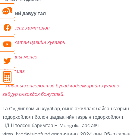
Бидний давуу тал
*
Найрсаг хамт олон
*Уян хатан цагийн хуваарь
*Унааны мөнгө
*Илүү цаг
*Утасны хөнгөлөлтэй бусад хөдөлмөрийн хуулиас
гадуур олгогдох бонустай.
Та CV, дипломын хуулбар, өмнө ажиллаж байсан газрын
тодорхойлолт болон цагдаагийн газрын тодорхойлолт,
НДШ төлсөн баримтаа E-Mongolia-аас авч
vfmn_hrd@visionfund.org хаягаар 2024 оны 05-р сарын