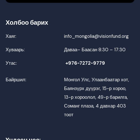
Холбоо барих
Хаяг:
info_mongolia@visionfund.org
Хуваарь:
Даваа– Баасан 8:30 – 17:30
Утас:
+976-7272-9779
Байршил:
Монгол Улс, Улаанбаатар хот,
Баянзүрх дүүрэг, 15-р хороо,
13-р хороолол, 49-р барилга,
Соманг плаза, 4 давхар 403
тоот
Үндсэн цэс: