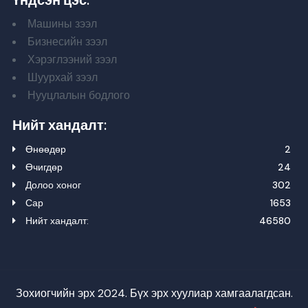
Машины зээл
Бизнесийн зээл
Хэрэглээний зээл
Шуурхай зээл
Нууцлалын бодлого
Нийт хандалт:
Өнөөдөр
2
Өчигдөр
24
Долоо хоног
302
Сар
1653
Нийт хандалт:
46580
Зохиогчийн эрх 2024. Бүх эрх хуулиар хамгаалагдсан.