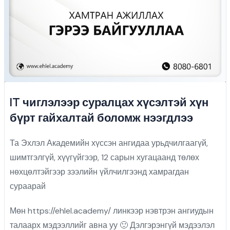
IT чиглэлээр суралцах хүсэлтэй хүн
бүрт гайхалтай боломж нээгдлээ
Та Эхлэл Академийн хүссэн ангидаа урьдчилгаагүй,
шимтгэлгүй, хүүгүйгээр, 12 сарын хугацаанд төлөх
нөхцөлтэйгээр зээлийн үйлчилгээнд хамрагдан
сураарай
Мөн https://ehlel.academy/ линкээр нэвтрэн ангиудын
талаарх мэдээллийг авна уу 🙂 Дэлгэрэнгүй мэдээлэл