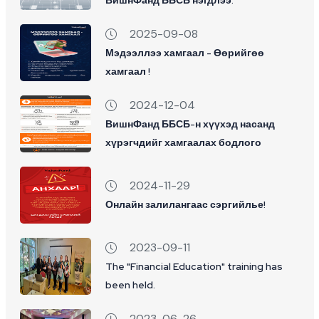
ВишнФанд ББСБ нэгдлээ.
2025-09-08
Мэдээллээ хамгаал - Өөрийгөө
хамгаал !
2024-12-04
ВишнФанд ББСБ-н хүүхэд насанд
хүрэгчдийг хамгаалах бодлого
2024-11-29
Онлайн залилангаас сэргийлье!
2023-09-11
The "Financial Education" training has
been held.
2023-06-26