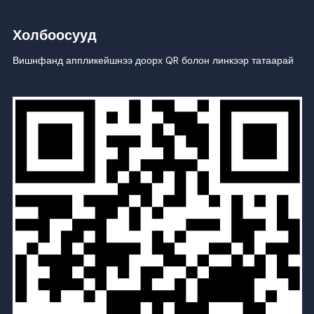
Холбоосууд
Вишнфанд аппликейшнээ доорх QR болон линкээр татаарай