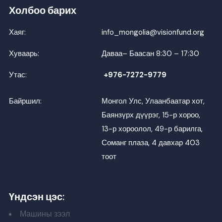
Холбоо барих
Хаяг:
info_mongolia@visionfund.org
Хуваарь:
Даваа– Баасан 8:30 – 17:30
Утас:
+976-7272-9779
Байршил:
Монгол Улс, Улаанбаатар хот,
Баянзүрх дүүрэг, 15-р хороо,
13-р хороолол, 49-р барилга,
Соманг плаза, 4 давхар 403
тоот
Үндсэн цэс:
Машины зээл