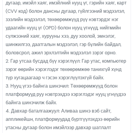
дугаар, имэйл хаяг, имэйлний нууц үг, гэрийн хаяг, карт
(CVV код) болон дансны дугаар, гүйлгээний мэдээлэл,
зээлийн мэдээлэл, төхөөрөмжүүд рүү нэвтэрдэг нэг
удаагийн нууц үг (OPD) болон нууц үгнүүд, нийгмийн
сүлжээний хаяг, хурууны хээ, дуу хоолой, эмнэлэг,
шинжилгээ, даатгалын мэдээлэл, гэр бүлийн байдал,
боловсрол, ажил эрхлэлтийн мэдээлэл зэрэг орно.
2. Гар утсаа бусдад бүү хэрэглүүл: Гар утас, компьютер
зэрэг өөрийн хэрэглэдэг төхөөрөмжөө танихгүй хүнд
түр хугацаагаар ч гэсэн хэрэглүүлэхгүй байх.
3. Нууц үгээ байнга шинэчил: Төхөөрөмжүүд болон
платформууд руу нэвтрэхдээ хэрэглэдэг нууц үгнүүдээ
байнга шинэчилж байх.
4. Давхар баталгаажуул: Аливаа шинэ вэб сайт,
аппликейшн, платформуудад бүртгүүлэхдээ өөрийн
утасны дугаар болон имэйлээр давхар шатлалт