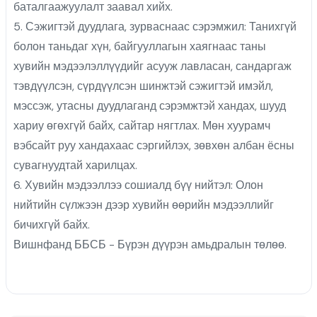
баталгаажуулалт заавал хийх.
5. Сэжигтэй дуудлага, зурваснаас сэрэмжил: Танихгүй
болон таньдаг хүн, байгууллагын хаягнаас таны
хувийн мэдээлэллүүдийг асууж лавласан, сандаргаж
тэвдүүлсэн, сүрдүүлсэн шинжтэй сэжигтэй имэйл,
мэссэж, утасны дуудлаганд сэрэмжтэй хандах, шууд
хариу өгөхгүй байх, сайтар нягтлах. Мөн хуурамч
вэбсайт руу хандахаас сэргийлэх, зөвхөн албан ёсны
сувагнуудтай харилцах.
6. Хувийн мэдээллээ сошиалд бүү нийтэл: Олон
нийтийн сүлжээн дээр хувийн өөрийн мэдээллийг
бичихгүй байх.
Вишнфанд ББСБ - Бүрэн дүүрэн амьдралын төлөө.