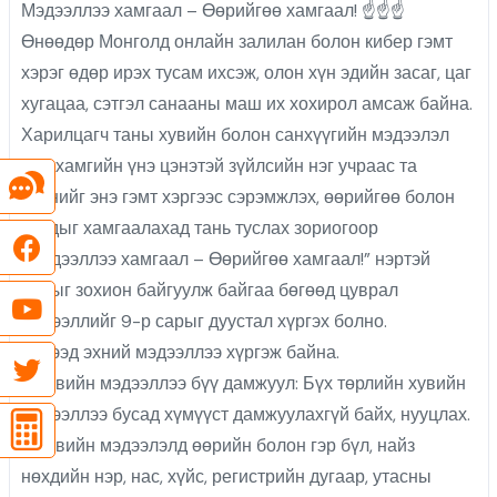
Мэдээллээ хамгаал – Өөрийгөө хамгаал! ☝️☝️☝️
Өнөөдөр Монголд онлайн залилан болон кибер гэмт
хэрэг өдөр ирэх тусам ихсэж, олон хүн эдийн засаг, цаг
хугацаа, сэтгэл санааны маш их хохирол амсаж байна.
Харилцагч таны хувийн болон санхүүгийн мэдээлэл
бол хамгийн үнэ цэнэтэй зүйлсийн нэг учраас та
бүхнийг энэ гэмт хэргээс сэрэмжлэх, өөрийгөө болон
бусдыг хамгаалахад тань туслах зориогоор
“Мэдээллээ хамгаал – Өөрийгөө хамгаал!” нэртэй
аяныг зохион байгуулж байгаа бөгөөд цуврал
мэдээллийг 9-р сарыг дуустал хүргэх болно.
Ингээд эхний мэдээллээ хүргэж байна.
1. Хувийн мэдээллээ бүү дамжуул: Бүх төрлийн хувийн
мэдээллээ бусад хүмүүст дамжуулахгүй байх, нууцлах.
- Хувийн мэдээлэлд өөрийн болон гэр бүл, найз
нөхдийн нэр, нас, хүйс, регистрийн дугаар, утасны