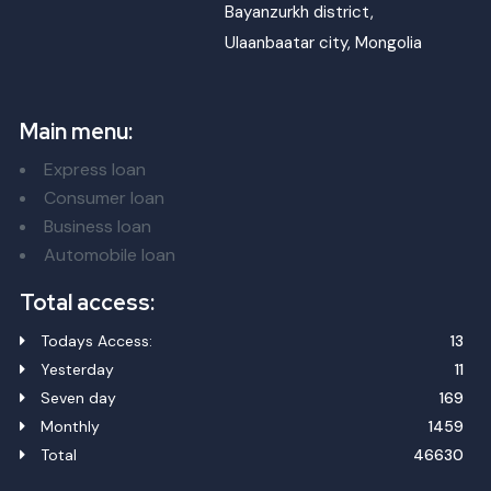
Bayanzurkh district,
Ulaanbaatar city, Mongolia
Main menu:
Express loan
Consumer loan
Business loan
Automobile loan
Total access:
Todays Access:
13
Yesterday
11
Seven day
169
Monthly
1459
Total
46630