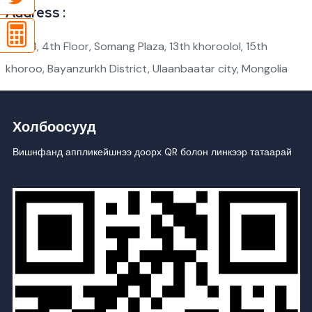
Address :
#403, 4th Floor, Somang Plaza, 13th khoroolol, 15th
khoroo, Bayanzurkh District, Ulaanbaatar city, Mongolia
Холбоосууд
Вишнфанд аппликейшнээ доорх QR болон линкээр татаарай