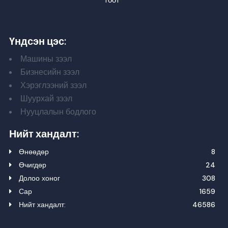
тоот
Үндсэн цэс:
Машины зээл
Бизнесийн зээл
Хэрэглээний зээл
Шуурхай зээл
Нууцлалын бодлого
Нийт хандалт:
Өнөөдөр
8
Өчигдөр
24
Долоо хоног
308
Сар
1659
Нийт хандалт:
46586