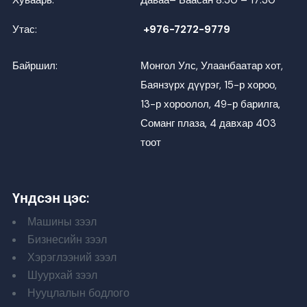
Утас:
+976-7272-9779
Байршил:
Монгол Улс, Улаанбаатар хот,
Баянзүрх дүүрэг, 15-р хороо,
13-р хороолол, 49-р барилга,
Соманг плаза, 4 давхар 403
тоот
Үндсэн цэс:
Машины зээл
Бизнесийн зээл
Хэрэглээний зээл
Шуурхай зээл
Нууцлалын бодлого