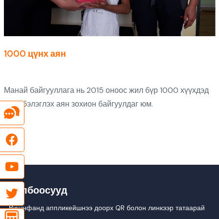
1000 цүнх аян
Манай байгууллага нь 2015 оноос жил бүр 1000 хүүхдэд
цүнх бэлэглэх аян зохион байгуулдаг юм.
Холбоосууд
Вишнфанд аппликейшнээ доорх QR болон линкээр татаарай